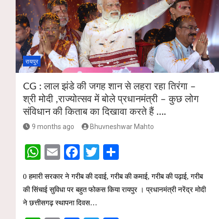
A
o
p
o
p
k
रायपुर
CG : लाल झंडे की जगह शान से लहरा रहा तिरंगा –
श्री मोदी ,राज्योत्सव में बोले प्रधानमंत्री – कुछ लोग
संविधान की किताब का दिखावा करते हैं ….
9 months ago
Bhuvneshwar Mahto
W
E
F
T
S
h
m
a
wi
h
0 हमारी सरकार ने गरीब की दवाई, गरीब की कमाई, गरीब की पढ़ाई, गरीब
at
ail
ce
tt
ar
की सिंचाई सुविधा पर बहुत फोकस किया रायपुर । प्रधानमंत्री नरेंद्र मोदी
s
b
er
e
ने छत्तीसगढ़ स्थापना दिवस…
A
o