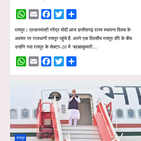
W
E
F
T
S
h
m
a
wi
h
रायपुर। प्रधानमंत्री नरेंद्र मोदी आज छत्तीसगढ़ राज्य स्थापना दिवस के
at
ail
ce
tt
ar
अवसर पर राजधानी रायपुर पहुंचे हैं. अपने एक दिवसीय रायपुर दौरे के बीच
s
b
er
e
उन्होंने नवा रायपुर के सेक्टर-20 में ‘ब्रह्माकुमारी…
A
o
W
E
F
T
S
p
o
h
m
a
wi
h
p
k
at
ail
ce
tt
ar
s
b
er
e
A
o
p
o
p
k
रायपुर