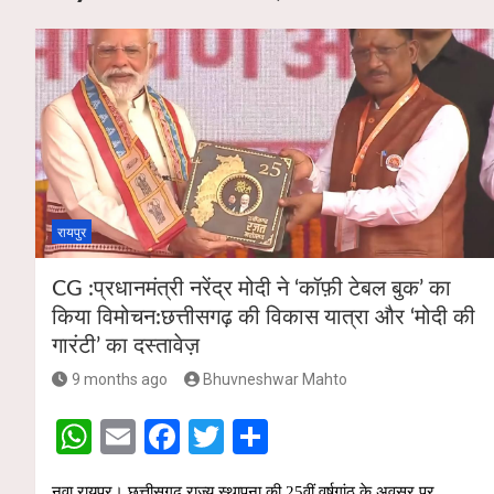
रायपुर
CG :प्रधानमंत्री नरेंद्र मोदी ने ‘कॉफ़ी टेबल बुक’ का
किया विमोचन:छत्तीसगढ़ की विकास यात्रा और ‘मोदी की
गारंटी’ का दस्तावेज़
9 months ago
Bhuvneshwar Mahto
W
E
F
T
S
h
m
a
wi
h
नवा रायपुर। छत्तीसगढ़ राज्य स्थापना की 25वीं वर्षगांठ के अवसर पर