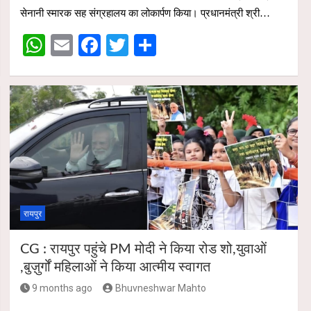
s
b
er
e
सेनानी स्मारक सह संग्रहालय का लोकार्पण किया। प्रधानमंत्री श्री…
A
o
W
E
F
T
S
p
o
h
m
a
wi
h
p
k
at
ail
ce
tt
ar
s
b
er
e
A
o
p
o
p
k
रायपुर
CG : रायपुर पहुंचे PM मोदी ने किया रोड शो,युवाओं
,बुज़ुर्गों महिलाओं ने किया आत्मीय स्वागत
9 months ago
Bhuvneshwar Mahto