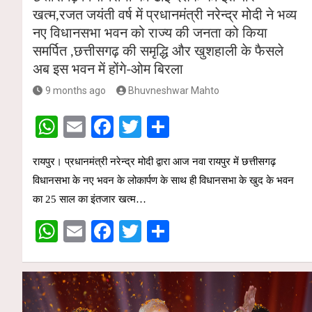
खत्म,रजत जयंती वर्ष में प्रधानमंत्री नरेन्द्र मोदी ने भव्य
नए विधानसभा भवन को राज्य की जनता को किया
समर्पित ,छत्तीसगढ़ की समृद्धि और खुशहाली के फैसले
अब इस भवन में होंगे-ओम बिरला
9 months ago
Bhuvneshwar Mahto
W
E
F
T
S
h
m
a
wi
h
रायपुर। प्रधानमंत्री नरेन्द्र मोदी द्वारा आज नवा रायपुर में छत्तीसगढ़
at
ail
ce
tt
ar
विधानसभा के नए भवन के लोकार्पण के साथ ही विधानसभा के खुद के भवन
s
b
er
e
का 25 साल का इंतजार खत्म…
A
o
W
E
F
T
S
p
o
h
m
a
wi
h
p
k
at
ail
ce
tt
ar
s
b
er
e