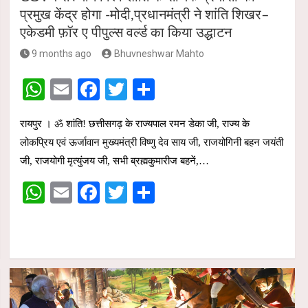
प्रमुख केंद्र होगा -मोदी,प्रधानमंत्री ने शांति शिखर–
एकेडमी फ़ॉर ए पीपुल्स वर्ल्ड का किया उद्धाटन
9 months ago
Bhuvneshwar Mahto
W
E
F
T
S
h
m
a
wi
h
रायपुर । ॐ शांति! छत्तीसगढ़ के राज्यपाल रमन डेका जी, राज्य के
at
ail
ce
tt
ar
लोकप्रिय एवं ऊर्जावान मुख्यमंत्री विष्णु देव साय जी, राजयोगिनी बहन जयंती
s
b
er
e
जी, राजयोगी मृत्युंजय जी, सभी ब्रह्मकुमारीज बहनें,…
A
o
W
E
F
T
S
p
o
h
m
a
wi
h
p
k
at
ail
ce
tt
ar
s
b
er
e
A
o
p
o