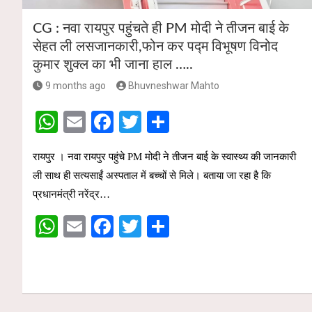
CG : नवा रायपुर पहुंचते ही PM मोदी ने तीजन बाई के
सेहत ली लसजानकारी,फोन कर पद्म विभूषण विनोद
कुमार शुक्ल का भी जाना हाल …..
9 months ago
Bhuvneshwar Mahto
W
E
F
T
S
h
m
a
wi
h
रायपुर । नवा रायपुर पहुंचे PM मोदी ने तीजन बाई के स्वास्थ्य की जानकारी
at
ail
ce
tt
ar
ली साथ ही सत्यसाईं अस्पताल में बच्चों से मिले। बताया जा रहा है कि
s
b
er
e
प्रधानमंत्री नरेंद्र…
A
o
W
E
F
T
S
p
o
h
m
a
wi
h
p
k
at
ail
ce
tt
ar
s
b
er
e