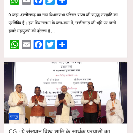
h
m
a
wi
h
0 कहा -छत्तीसगढ़ का नया विधानसभा परिसर राज्य की समृद्ध संस्कृति का
at
ail
ce
tt
ar
प्रतिबिंब है। इस विधानसभा के कण-कण में, छत्तीसगढ़ की भूमि पर जन्मे
s
b
er
e
हमारे महापुरुषों की प्रेरणा है ,…
A
o
W
E
F
T
S
p
o
h
m
a
wi
h
p
k
at
ail
ce
tt
ar
s
b
er
e
A
o
p
o
p
k
रायपुर
CG : ये संस्थान विश्व शांति के सार्थक प्रयासों का