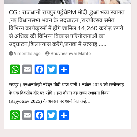
CG : राजधानी रायपुर पहुंचेPM मोदी ,हुआ भव्य स्वागत
,नए विधानसभा भवन के उद्घाटन ,राज्योत्सव समेत
विभिन्न कार्यक्रमों में होंगे शामिल,14,260 करोड़ रुपये
से अधिक की विभिन्न विकास परियोजनाओं का
उद्घाटन,शिलान्यास करेंगे,जनता में उत्साह …..
9 months ago
Bhuvneshwar Mahto
W
E
F
T
S
h
m
a
wi
h
रायपुर। प्रधानमंत्री नरेंद्र मोदी आज यानी 1 नवंबर 2025 को छत्तीसगढ़
at
ail
ce
tt
ar
के एक दिवसीय दौरे पर रहेंगे। इस दौरान वह राज्य स्थापना दिवस
s
b
er
e
(Rajyotsav 2025) के अवसर पर आयोजित कई…
A
o
W
E
F
T
S
p
o
h
m
a
wi
h
p
k
at
ail
ce
tt
ar