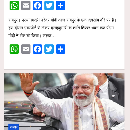
W
E
F
T
S
h
m
a
wi
h
रायपुर। प्रधानमंत्री नरेंद्र मोदी आज रायपुर के एक दिवसीय दौरे पर हैं।
at
ail
ce
tt
ar
इस दौरान एयरपोर्ट से लेकर ब्रम्हकुमारी के शांति शिखर भवन तक पीएम
s
b
er
e
मोदी ने रोड शो किया। सड़क…
A
o
W
E
F
T
S
p
o
h
m
a
wi
h
p
k
at
ail
ce
tt
ar
s
b
er
e
A
o
p
o
p
k
रायपुर