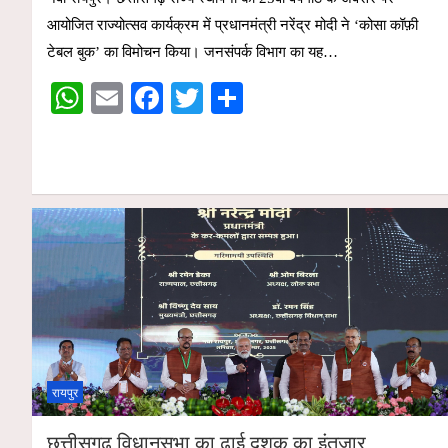
at
ail
ce
tt
ar
आयोजित राज्योत्सव कार्यक्रम में प्रधानमंत्री नरेंद्र मोदी ने ‘कोसा कॉफ़ी
s
b
er
e
टेबल बुक’ का विमोचन किया। जनसंपर्क विभाग का यह…
A
o
W
E
F
T
S
p
o
h
m
a
wi
h
p
k
at
ail
ce
tt
ar
s
b
er
e
A
o
p
o
p
k
रायपुर
छत्तीसगढ़ विधानसभा का ढाई दशक का इंतजार