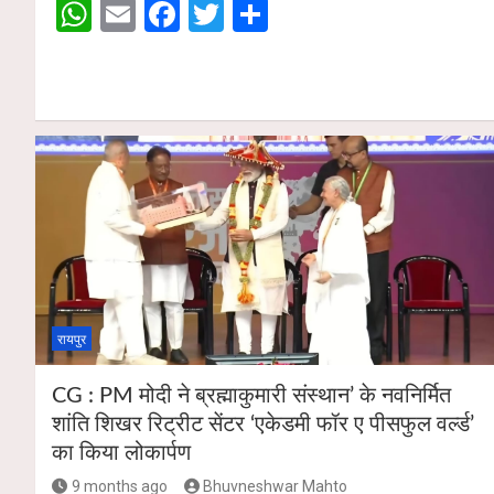
W
E
F
T
S
p
o
h
m
a
wi
h
p
k
at
ail
ce
tt
ar
s
b
er
e
A
o
p
o
p
k
रायपुर
CG : PM मोदी ने ब्रह्माकुमारी संस्थान’ के नवनिर्मित
शांति शिखर रिट्रीट सेंटर ‘एकेडमी फॉर ए पीसफुल वर्ल्ड’
का किया लोकार्पण
9 months ago
Bhuvneshwar Mahto