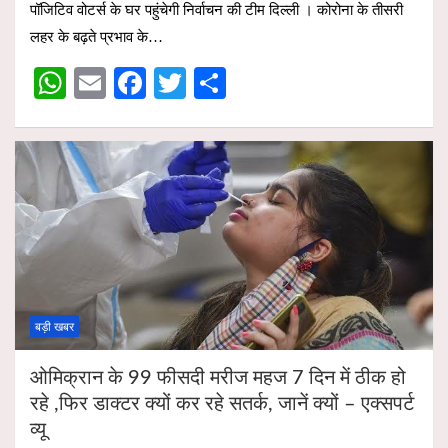
पॉजिटिव वोटर्स के घर पहुंचेगी निर्वाचन की टीम दिल्ली । कोरोना के तीसरी
s
b
er
e
लहर के बढ़ते प्रभाव के…
A
o
W
E
F
T
S
p
o
h
m
a
wi
h
p
k
at
ail
ce
tt
ar
s
b
er
e
A
o
p
o
p
k
बड़ी खबर
ओमिक्रान के 99 फीसदी मरीज महज 7 दिन में ठीक हो
रहे ,फिर डाक्‍टर क्‍यों कर रहे सतर्क, जानें क्यों – एक्‍सपर्ट
व्‍यू