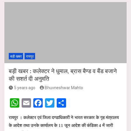
at
ail
ce
tt
ar
s
b
er
e
A
o
p
o
p
k
बड़ी खबर
रायपुर
बड़ी खबर : कलेक्टर ने धुमाल, ब्रास बैण्ड व बैंड बजाने
की सशर्त दी अनुमति
5 years ago
Bhuvneshwar Mahto
W
E
F
T
S
h
m
a
wi
h
रायपुर । कलेक्टर एवं जिला दण्डाधिकारी ने भारत सरकार के गृह मंत्रालय
at
ail
ce
tt
ar
के आदेश तथा उनके कार्यालय के 11 जून आदेश की कंडिका 4 में जारी
s
b
er
e