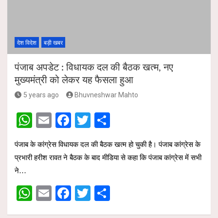
p
o
p
k
देश विदेश
बड़ी खबर
पंजाब अपडेट : विधायक दल की बैठक खत्म, नए
मुख्यमंत्री को लेकर यह फैसला हुआ
5 years ago
Bhuvneshwar Mahto
W
E
F
T
S
h
m
a
wi
h
पंजाब के कांग्रेस विधायक दल की बैठक खत्म हो चुकी है। पंजाब कांग्रेस के
at
ail
ce
tt
ar
प्रभारी हरीश रावत ने बैठक के बाद मीडिया से कहा कि पंजाब कांग्रेस में सभी
s
b
er
e
ने…
A
o
W
E
F
T
S
p
o
h
m
a
wi
h
p
k