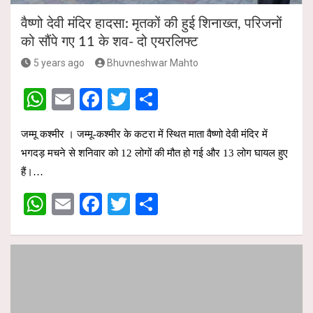
वैष्णो देवी मंदिर हादसा: मृतकों की हुई शिनाख्त, परिजनों
को सौंपे गए 11 के शव- दो एयरलिफ्ट
5 years ago
Bhuvneshwar Mahto
W
E
F
T
S
h
m
a
wi
h
जम्मू कश्मीर । जम्मू-कश्मीर के कटरा में स्थित माता वैष्णो देवी मंदिर में
at
ail
ce
tt
ar
भगदड़ मचने से शनिवार को 12 लोगों की मौत हो गई और 13 लोग घायल हुए
s
b
er
e
हैं।…
A
o
W
E
F
T
S
p
o
h
m
a
wi
h
p
k
at
ail
ce
tt
ar
s
b
er
e
A
o