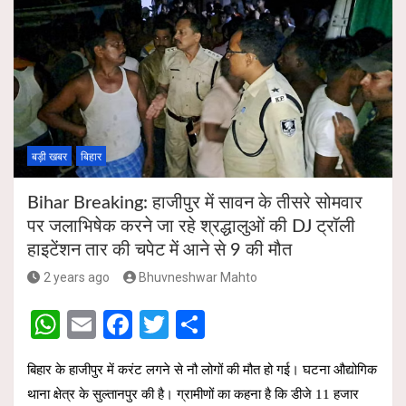
बड़ी खबर
बिहार
Bihar Breaking: हाजीपुर में सावन के तीसरे सोमवार
पर जलाभिषेक करने जा रहे श्रद्धालुओं की DJ ट्रॉली
हाइटेंशन तार की चपेट में आने से 9 की मौत
2 years ago
Bhuvneshwar Mahto
W
E
F
T
S
h
m
a
wi
h
बिहार के हाजीपुर में करंट लगने से नौ लोगों की मौत हो गई। घटना औद्योगिक
at
ail
ce
tt
ar
थाना क्षेत्र के सुल्तानपुर की है। ग्रामीणों का कहना है कि डीजे 11 हजार