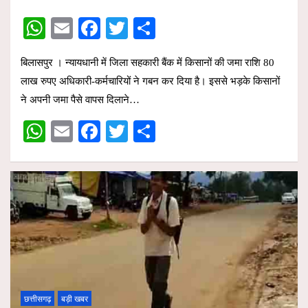
W
E
F
T
S
h
m
a
wi
h
बिलासपुर । न्यायधानी में जिला सहकारी बैंक में किसानों की जमा राशि 80
at
ail
ce
tt
ar
लाख रुपए अधिकारी-कर्मचारियों ने गबन कर दिया है। इससे भड़के किसानों
s
b
er
e
ने अपनी जमा पैसे वापस दिलाने…
A
o
W
E
F
T
S
p
o
h
m
a
wi
h
p
k
at
ail
ce
tt
ar
s
b
er
e
A
o
p
o
p
k
छत्तीसगढ़
बड़ी खबर