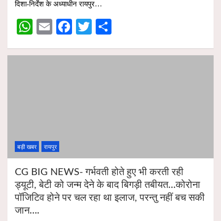
दिशा-निर्देश के अध्याधीन रायपुर…
A
o
W
E
F
T
S
p
o
h
m
a
wi
h
p
k
at
ail
ce
tt
ar
s
b
er
e
A
o
p
o
p
k
बड़ी खबर
रायपुर
CG BIG NEWS- गर्भवती होते हुए भी करती रही
ड्यूटी, बेटी को जन्म देने के बाद बिगड़ी तबीयत…कोरोना
पॉजिटिव होने पर चल रहा था इलाज, परन्तु नहीं बच सकी
जान….