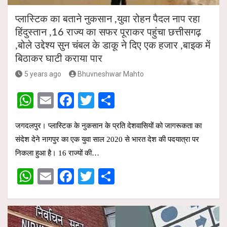
प्लास्टिक का बताने नुकसान ,युवा रोहन पैदल नाप रहा
हिंदुस्तान ,16 राज्य का सफर पूराकर पहुंचा छत्तीसगढ़
,बोले उद्देश्य सुन चंबल के डाकू ने दिए एक हजार ,बाइक में
बिठाकर घाटी कराया पार
5 years ago
Bhuvneshwar Mahto
W
E
F
T
S
h
m
a
wi
h
जगदलपुर। प्लास्टिक के नुकसान के प्रति देशवासियों को जागरूकता का
at
ail
ce
tt
ar
संदेश देने नागपुर का एक युवा साल 2020 से भारत देश की पदयात्रा पर
s
b
er
e
निकला हुआ है। 16 राज्यों की…
A
o
W
E
F
T
S
p
o
h
m
a
wi
h
p
k
at
ail
ce
tt
ar
s
b
er
e