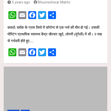
5 years ago
Bhuvneshwar Mahto
W
E
F
T
S
h
m
a
wi
h
कवर्धा: ब्लॉक के ग्राम लिमो में कोरोना से एक नर्स की मौत हो गई। उसकी
at
ail
ce
tt
ar
पोस्टिंग प्राथमिक स्वास्थ्य केंद्र खैरवार खुर्द, लोरमी (मुंगेली) में थी। 9 माह
s
b
er
e
से गर्भवती होते हुए…
A
o
W
E
F
T
S
p
o
h
m
a
wi
h
p
k
at
ail
ce
tt
ar
s
b
er
e
A
o
p
o
p
k