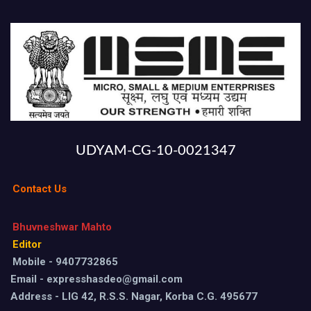
UDYAM-CG-10-0021347
Contact Us
Bhuvneshwar Mahto
Editor
Mobile - 9407732865
Email - expresshasdeo@gmail.com
Address - LIG 42, R.S.S. Nagar, Korba C.G. 495677