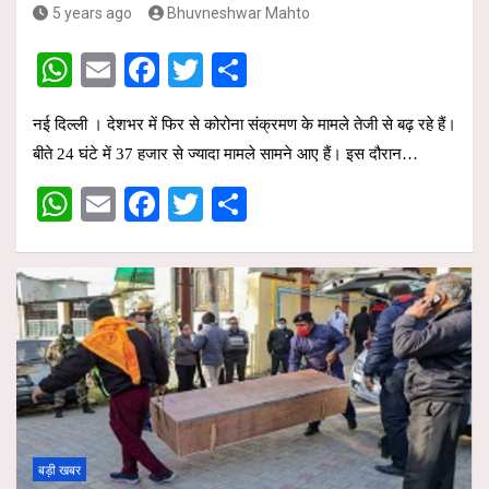
5 years ago
Bhuvneshwar Mahto
W
E
F
T
S
h
m
a
wi
h
नई दिल्‍ली । देशभर में फिर से कोरोना संक्रमण के मामले तेजी से बढ़ रहे हैं।
at
ail
ce
tt
ar
बीते 24 घंटे में 37 हजार से ज्यादा मामले सामने आए हैं। इस दौरान…
s
b
er
e
W
E
F
T
S
A
o
h
m
a
wi
h
p
o
at
ail
ce
tt
ar
p
k
s
b
er
e
A
o
p
o
p
k
बड़ी खबर