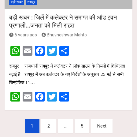
बड़ी खबर
रायपुर
बड़ी खबर : जिलें में कलेक्टर ने समाप्त की ऑड इवन
प्रणाली…जनता को मिली राहत
5 years ago
Bhuvneshwar Mahto
W
E
F
T
S
h
m
a
wi
h
रायपुर । राजधानी रायपुर में कलेक्टर ने लॉक डाउन के नियमों में शिथिलता
at
ail
ce
tt
ar
बढ़ाई है। रायपुर में अब कलेक्टर के नए निर्देशों के अनुसार 25 मई से सभी
s
b
er
e
चिन्हांकित 11…
A
o
W
E
F
T
S
p
o
h
m
a
wi
h
p
k
at
ail
ce
tt
ar
Posts
s
b
er
e
1
2
…
5
Next
pagination
A
o