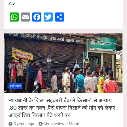
s
b
er
e
वोल्ट…
A
o
W
E
F
T
S
p
o
h
m
a
wi
h
p
k
at
ail
ce
tt
ar
s
b
er
e
A
o
p
o
p
k
बड़ी खबर
न्यायधानी के जिला सहकारी बैंक में किसानों से अन्याय
,80 लाख का गबन ,पैसे वापस दिलाने की मांग को लेकर
आक्रोशित किसान बैठे धरने पर
3 years ago
Bhuvneshwar Mahto