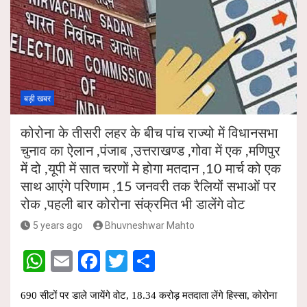
A
o
p
o
p
k
बड़ी खबर
कोरोना के तीसरी लहर के बीच पांच राज्यो में विधानसभा
चुनाव का ऐलान ,पंजाब ,उत्तराखण्ड ,गोवा में एक ,मणिपुर
में दो ,यूपी में सात चरणों मे होगा मतदान ,10 मार्च को एक
साथ आएंगे परिणाम ,15 जनवरी तक रैलियों सभाओं पर
रोक ,पहली बार कोरोना संक्रमित भी डालेंगे वोट
5 years ago
Bhuvneshwar Mahto
W
E
F
T
S
h
m
a
wi
h
690 सीटों पर डाले जायेंगे वोट, 18.34 करोड़ मतदाता लेंगे हिस्सा, कोरोना
at
ail
ce
tt
ar