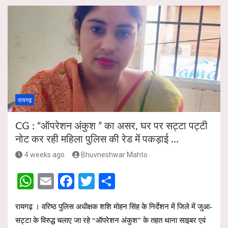
at
ail
ce
tt
ar
s
b
er
e
A
o
p
o
p
k
रायगढ़
CG : “ऑपरेशन अंकुश ” का असर, घर पर सट्टा पट्टी
नोट कर रही महिला पुलिस की रेड में पकड़ाई …
4 weeks ago
Bhuvneshwar Mahto
W
E
F
T
S
h
m
a
wi
h
रायगढ़ । वरिष्ठ पुलिस अधीक्षक शशि मोहन सिंह के निर्देशन में जिले में जुआ-
at
ail
ce
tt
ar
सट्टा के विरुद्ध चलाए जा रहे “ऑपरेशन अंकुश” के तहत थाना साइबर एवं