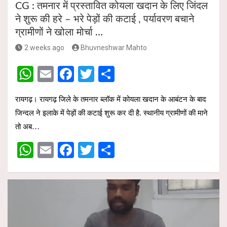
CG : तमनार में प्रस्तावित कोयला खदान के लिए जिंदल
ने शुरू की हरे – भरे पेड़ों की कटाई , पर्यावरण बचाने
ग्रामीणों ने खोला मोर्चा …
2 weeks ago
Bhuvneshwar Mahto
W
E
F
T
S
h
m
a
wi
h
रायगढ़। रायगढ़ जिले के तमनार ब्लॉक में कोयला खदान के आबंटन के बाद
at
ail
ce
tt
ar
जिन्दल ने इलाके में पेड़ों की कटाई शुरू कर दी है. स्थानीय ग्रामीणों की माने
s
b
er
e
तो अब…
A
o
W
E
F
T
S
p
o
h
m
a
wi
h
p
k
at
ail
ce
tt
ar
s
b
er
e
A
o