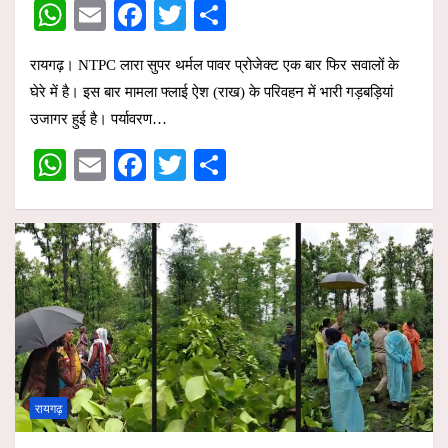
W
E
F
T
S
h
m
a
wi
h
रायगढ़। NTPC लारा सुपर थर्मल पावर प्रोजेक्ट एक बार फिर सवालों के
at
ail
ce
tt
ar
घेरे में है। इस बार मामला फ्लाई ऐश (राख) के परिवहन में भारी गड़बड़ियां
s
b
er
e
उजागर हुई है। पर्यावरण…
A
o
W
E
F
T
S
p
o
h
m
a
wi
h
p
k
at
ail
ce
tt
ar
s
b
er
e
A
o
p
o
p
k
रायगढ़