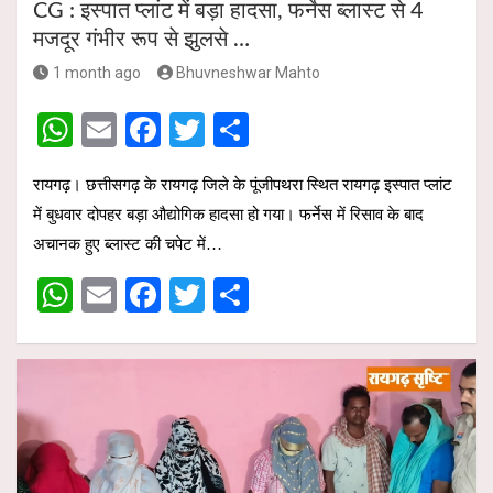
CG : इस्पात प्लांट में बड़ा हादसा, फर्नेस ब्लास्ट से 4
मजदूर गंभीर रूप से झुलसे …
1 month ago
Bhuvneshwar Mahto
W
E
F
T
S
h
m
a
wi
h
रायगढ़। छत्तीसगढ़ के रायगढ़ जिले के पूंजीपथरा स्थित रायगढ़ इस्पात प्लांट
at
ail
ce
tt
ar
में बुधवार दोपहर बड़ा औद्योगिक हादसा हो गया। फर्नेस में रिसाव के बाद
s
b
er
e
अचानक हुए ब्लास्ट की चपेट में…
A
o
W
E
F
T
S
p
o
h
m
a
wi
h
p
k
at
ail
ce
tt
ar
s
b
er
e
A
o
p
o