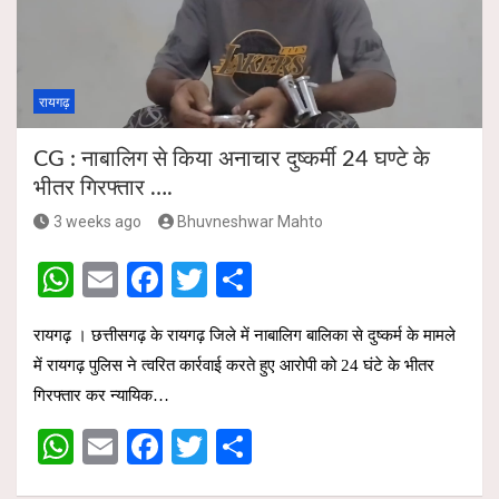
p
o
p
k
रायगढ़
CG : नाबालिग से किया अनाचार दुष्कर्मी 24 घण्टे के
भीतर गिरफ्तार ….
3 weeks ago
Bhuvneshwar Mahto
W
E
F
T
S
h
m
a
wi
h
रायगढ़ । छत्तीसगढ़ के रायगढ़ जिले में नाबालिग बालिका से दुष्कर्म के मामले
at
ail
ce
tt
ar
में रायगढ़ पुलिस ने त्वरित कार्रवाई करते हुए आरोपी को 24 घंटे के भीतर
s
b
er
e
गिरफ्तार कर न्यायिक…
A
o
W
E
F
T
S
p
o
h
m
a
wi
h
p
k