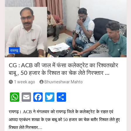
रायगढ़
CG : ACB की जाल में फंसा कलेक्ट्रेट का रिश्वतखोर
बाबू , 50 हजार के रिश्वत का चेक लेते गिरफ्तार …
1 week ago
Bhuvneshwar Mahto
W
E
F
T
S
h
m
a
wi
h
रायगढ़। ACB ने मंगलवार को रायगढ़ जिले के कलेक्ट्रेट के राहत एवं
at
ail
ce
tt
ar
आपदा प्रबंधन शाखा के एक बाबू को 50 हजार का चेक बतौर रिश्वत लेते हुए
s
b
er
e
रिश्वत लेते गिरफ्तार…