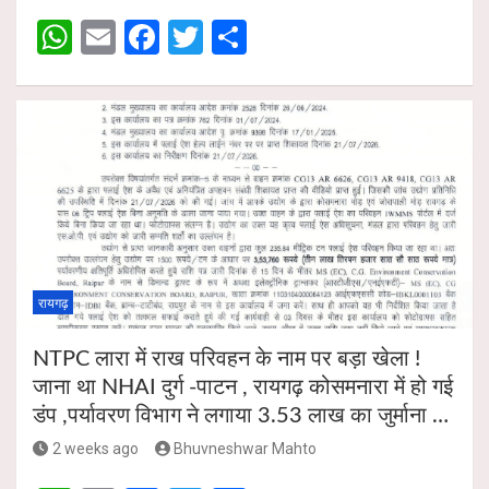
A
o
W
E
F
T
S
p
o
h
m
a
wi
h
p
k
at
ail
ce
tt
ar
s
b
er
e
A
o
p
o
p
k
रायगढ़
NTPC लारा में राख परिवहन के नाम पर बड़ा खेला !
जाना था NHAI दुर्ग -पाटन , रायगढ़ कोसमनारा में हो गई
डंप ,पर्यावरण विभाग ने लगाया 3.53 लाख का जुर्माना …
2 weeks ago
Bhuvneshwar Mahto