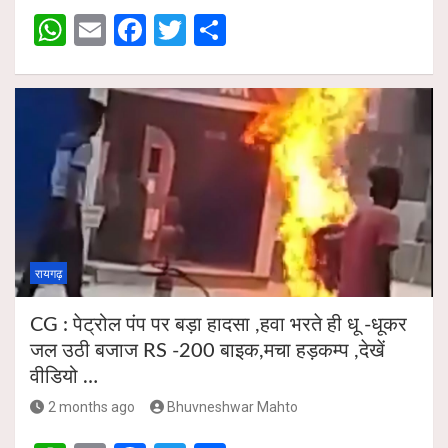
A
o
W
E
F
T
S
p
o
h
m
a
wi
h
p
k
at
ail
ce
tt
ar
s
b
er
e
A
o
p
o
p
k
रायगढ़
CG : पेट्रोल पंप पर बड़ा हादसा ,हवा भरते ही धू -धूकर
जल उठी बजाज RS -200 बाइक,मचा हड़कम्प ,देखें
वीडियो …
2 months ago
Bhuvneshwar Mahto