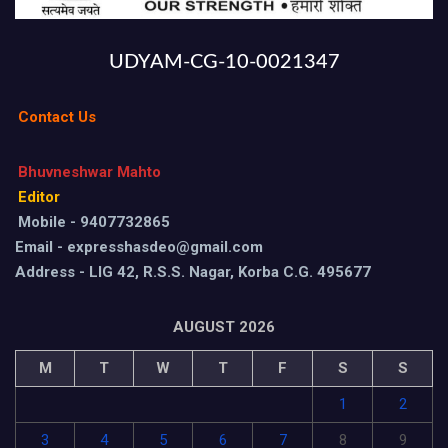
UDYAM-CG-10-0021347
Contact Us
Bhuvneshwar Mahto
Editor
Mobile - 9407732865
Email - expresshasdeo@gmail.com
Address - LIG 42, R.S.S. Nagar, Korba C.G. 495677
AUGUST 2026
M
T
W
T
F
S
S
1
2
3
4
5
6
7
8
9