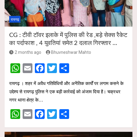
p
k
रायगढ़
CG : टीवी टॉवर इलाके में पुलिस की रेड ,बड़े सेक्स रैकेट
का पर्दाफाश , 4 युवतियां समेत 2 दलाल गिरफ्तार …
2 months ago
Bhuvneshwar Mahto
W
E
F
T
S
h
m
a
wi
h
रायगढ़ । शहर में अवैध गतिविधियों और अनैतिक कार्यों पर लगाम कसने के
at
ail
ce
tt
ar
उद्देश्य से रायगढ़ पुलिस ने एक बड़ी कार्रवाई को अंजाम दिया है। चक्रधर
s
b
er
e
नगर थाना क्षेत्र के…
A
o
W
E
F
T
S
p
o
h
m
a
wi
h
p
k
at
ail
ce
tt
ar