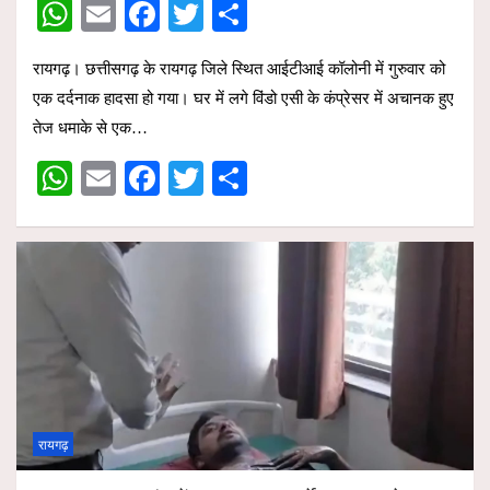
W
E
F
T
S
h
m
a
wi
h
रायगढ़। छत्तीसगढ़ के रायगढ़ जिले स्थित आईटीआई कॉलोनी में गुरुवार को
at
ail
ce
tt
ar
एक दर्दनाक हादसा हो गया। घर में लगे विंडो एसी के कंप्रेसर में अचानक हुए
s
b
er
e
तेज धमाके से एक…
A
o
W
E
F
T
S
p
o
h
m
a
wi
h
p
k
at
ail
ce
tt
ar
s
b
er
e
A
o
p
o
p
k
रायगढ़