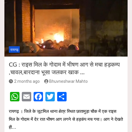
s
b
er
e
A
o
p
o
p
k
रायगढ़
CG : राइस मिल के गोदाम में भीषण आग से मचा हड़कम्प
,चावल,बारदाना भूसा जलकर खाक …
2 months ago
Bhuvneshwar Mahto
W
E
F
T
S
h
m
a
wi
h
रायगढ़ । जिले के जूटमिल थाना क्षेत्र स्थित छातामुड़ा चौक में एक राइस
at
ail
ce
tt
ar
मिल के गोदाम में देर रात भीषण आग लगने से हड़कंप मच गया। आग ने देखते
s
b
er
e
ही…