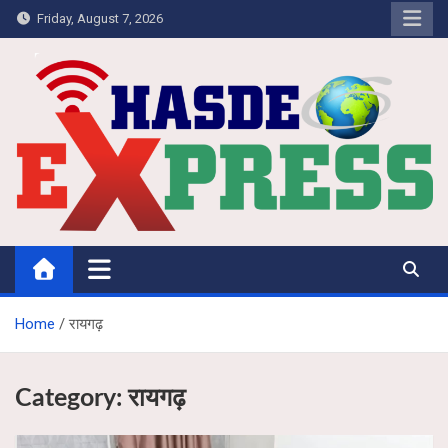
Skip
Friday, August 7, 2026
to
content
Hasdeo Express
Home
रायगढ़
Category:
रायगढ़