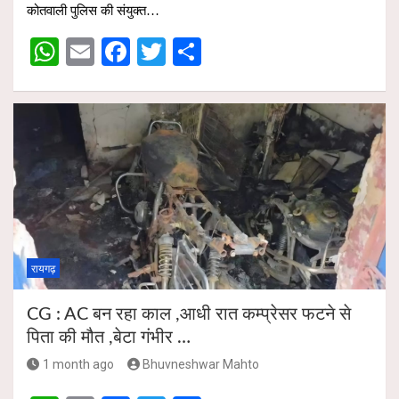
s
b
er
e
कोतवाली पुलिस की संयुक्त…
A
o
W
E
F
T
S
p
o
h
m
a
wi
h
p
k
at
ail
ce
tt
ar
s
b
er
e
A
o
p
o
p
k
रायगढ़
CG : AC बन रहा काल ,आधी रात कम्प्रेसर फटने से
पिता की मौत ,बेटा गंभीर …
1 month ago
Bhuvneshwar Mahto