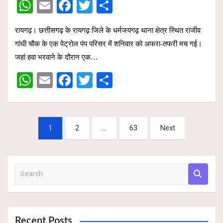
W
E
F
T
S
h
m
a
wi
h
रायगढ़। छत्तीसगढ़ के रायगढ़ जिले के धर्मजयगढ़ थाना क्षेत्र स्थित राजीव
at
ail
ce
tt
ar
गांधी चौक के एक पेट्रोल पंप परिसर में शनिवार को अफरा-तफरी मच गई।
s
b
er
e
जहां हवा भरवाने के दौरान एक…
A
o
W
E
F
T
S
p
o
h
m
a
wi
h
p
k
at
ail
ce
tt
ar
Posts
s
b
er
e
1
2
…
63
Next
pagination
A
o
p
o
S
p
k
e
a
r
c
Recent Posts