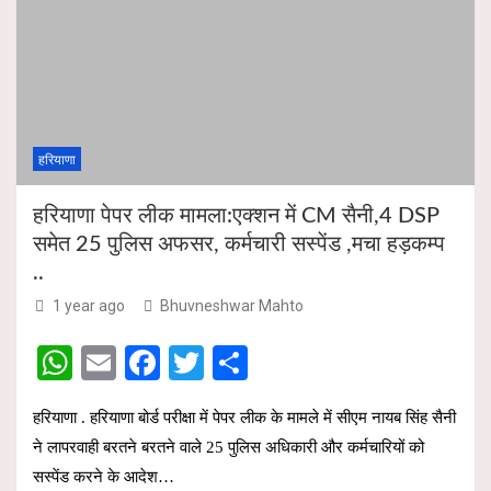
A
o
p
o
p
k
हरियाणा
हरियाणा पेपर लीक मामला:एक्शन में CM सैनी,4 DSP
समेत 25 पुलिस अफसर, कर्मचारी सस्पेंड ,मचा हड़कम्प
..
1 year ago
Bhuvneshwar Mahto
W
E
F
T
S
h
m
a
wi
h
हरियाणा . हरियाणा बोर्ड परीक्षा में पेपर लीक के मामले में सीएम नायब सिंह सैनी
at
ail
ce
tt
ar
ने लापरवाही बरतने बरतने वाले 25 पुलिस अधिकारी और कर्मचारियों को
s
b
er
e
सस्पेंड करने के आदेश…