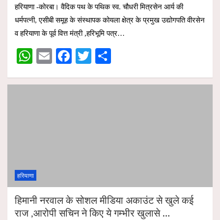
हरियाणा -कोरबा। वैदिक पथ के पथिक स्व. चौधरी मित्रसेन आर्य की
at
ail
ce
tt
ar
धर्मपत्नी, एसीबी समूह के संस्थापक कोयला क्षेत्र के प्रमुख उद्योगपति वीरसेन
s
b
er
e
व हरियाणा के पूर्व वित्त मंत्री ,हरिभूमि पत्र…
A
o
W
E
F
T
S
p
o
h
m
a
wi
h
p
k
at
ail
ce
tt
ar
s
b
er
e
A
o
p
o
p
k
हरियाणा
हिमानी नरवाल के सोशल मीडिया अकाउंट से खुले कई
राज ,आरोपी सचिन ने किए ये गम्भीर खुलासे …