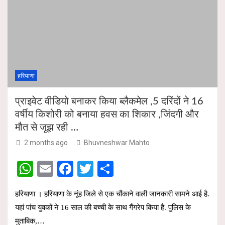
s
b
er
e
A
o
p
o
p
k
हरियाणा
प्राइवेट वीडियो बनाकर किया ब्लैकमेल ,5 दरिंदों ने 16
वर्षीय किशोरी को बनाया हवस का शिकार ,जिंदगी और
मौत से जूझ रही …
2 months ago
Bhuvneshwar Mahto
W
E
F
T
S
h
m
a
wi
h
हरियाणा । हरियाणा के नूंह जिले से एक चौंकाने वाली जानकारी सामने आई है.
at
ail
ce
tt
ar
यहां पांच युवकों ने 16 साल की बच्ची के साथ गैंगरेप किया है. पुलिस के
s
b
er
e
मुताबिक,…