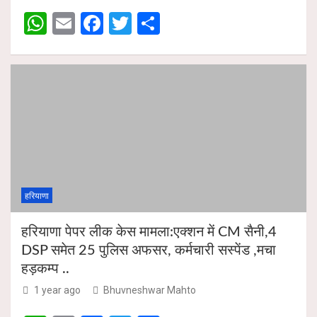
A
o
W
E
F
T
S
p
o
h
m
a
wi
h
p
k
at
ail
ce
tt
ar
s
b
er
e
A
o
p
o
p
k
हरियाणा
हरियाणा पेपर लीक केस मामला:एक्शन में CM सैनी,4
DSP समेत 25 पुलिस अफसर, कर्मचारी सस्पेंड ,मचा
हड़कम्प ..
1 year ago
Bhuvneshwar Mahto