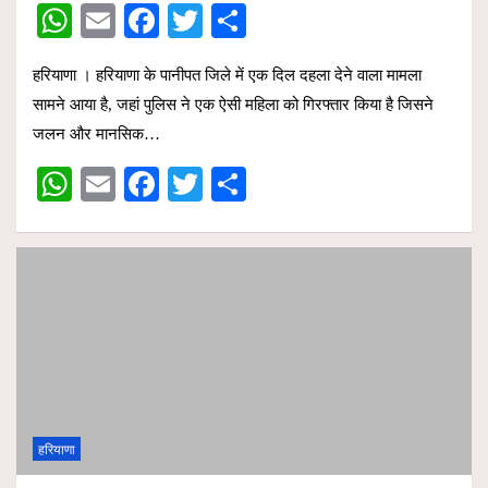
W
E
F
T
S
h
m
a
wi
h
हरियाणा । हरियाणा के पानीपत जिले में एक दिल दहला देने वाला मामला
at
ail
ce
tt
ar
सामने आया है, जहां पुलिस ने एक ऐसी महिला को गिरफ्तार किया है जिसने
s
b
er
e
जलन और मानसिक…
A
o
W
E
F
T
S
p
o
h
m
a
wi
h
p
k
at
ail
ce
tt
ar
s
b
er
e
A
o
p
o
p
k
हरियाणा