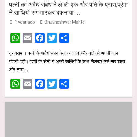
पत्नी की अवैध संबंध ने ले ली एक और पति के प्राण,प्रेमी
ने साथियों संग मारकर दफनाया …
1 year ago
Bhuvneshwar Mahto
W
E
F
T
S
h
m
a
wi
h
गुरुग्राम । पत्नी के अवैध संबध के कारण एक और पति को अपनी जान
at
ail
ce
tt
ar
गंवानी पड़ी। पत्नी के प्रेमी ने अपने साथियों के साथ मिलकर उसे मार डाला
s
b
er
e
और लाश…
A
o
W
E
F
T
S
p
o
h
m
a
wi
h
p
k
at
ail
ce
tt
ar
s
b
er
e
A
o
p
o