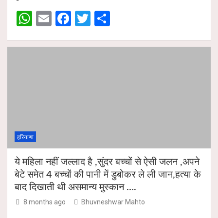
A
o
W
E
F
T
S
p
o
h
m
a
wi
h
p
k
at
ail
ce
tt
ar
s
b
er
e
A
o
p
o
p
k
हरियाणा
ये महिला नहीं जल्लाद है ,सुंदर बच्चों से ऐसी जलन ,अपने
बेटे समेत 4 बच्चों की पानी में डुबोकर ले ली जान,हत्या के
बाद दिखाती थी असमान्य मुस्कान ….
8 months ago
Bhuvneshwar Mahto