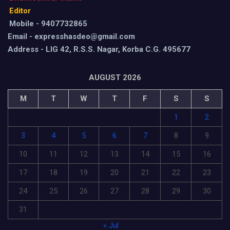
Editor
Mobile - 9407732865
Email - expresshasdeo@gmail.com
Address - LIG 42, R.S.S. Nagar, Korba C.G. 495677
AUGUST 2026
M
T
W
T
F
S
S
1
2
3
4
5
6
7
8
9
10
11
12
13
14
15
16
17
18
19
20
21
22
23
24
25
26
27
28
29
30
31
« Jul