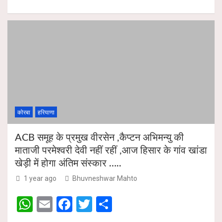
h
m
a
wi
h
p
k
at
ail
ce
tt
ar
s
b
er
e
A
o
p
o
p
k
कोरबा
हरियाणा
ACB समूह के प्रमुख वीरसेन ,कैप्टन अभिमन्यु की
माताजी परमेश्वरी देवी नहीं रहीं ,आज हिसार के गांव खांडा
खेड़ी में होगा अंतिम संस्कार …..
1 year ago
Bhuvneshwar Mahto
W
E
F
T
S
h
m
a
wi
h