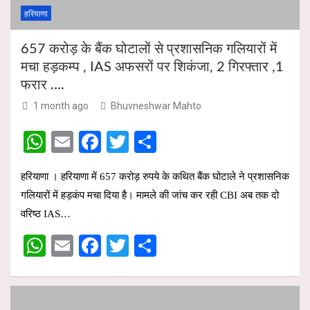
हरियाणा
657 करोड़ के बैंक घोटालों से प्रशासनिक गलियारों में
मचा हड़कम्प , IAS अफसरों पर शिकंजा, 2 गिरफ्तार ,1
फरार ….
1 month ago
Bhuvneshwar Mahto
W
E
F
T
S
h
m
a
wi
h
हरियाणा । हरियाणा में 657 करोड़ रुपये के कथित बैंक घोटाले ने प्रशासनिक
at
ail
ce
tt
ar
गलियारों में हड़कंप मचा दिया है। मामले की जांच कर रही CBI अब तक दो
s
b
er
e
वरिष्ठ IAS…
A
o
W
E
F
T
S
p
o
h
m
a
wi
h
p
k
at
ail
ce
tt
ar