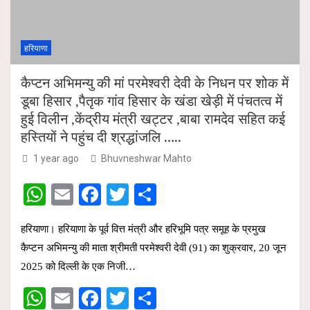
p
k
हरियाणा
कैप्टन अभिमन्यु की मां परमेश्वरी देवी के निधन पर शोक में
डूबा हिसार ,पैतृक गांव हिसार के खंडा खेड़ी में पंचतत्व में
हुई विलीन ,केंद्रीय मंत्री खट्टर ,बाबा रामदेव सहित कई
हस्तियों ने पहुंच दी श्रद्धांजलि …..
1 year ago
Bhuvneshwar Mahto
W
E
F
T
S
h
m
a
wi
h
हरियाणा। हरियाणा के पूर्व वित्त मंत्री और हरिभूमि पत्र समूह के प्रमुख
at
ail
ce
tt
ar
कैप्टन अभिमन्यु की माता श्रीमती परमेश्वरी देवी (91) का शुक्रवार, 20 जून
s
b
er
e
2025 को दिल्ली के एक निजी…
A
o
W
E
F
T
S
p
o