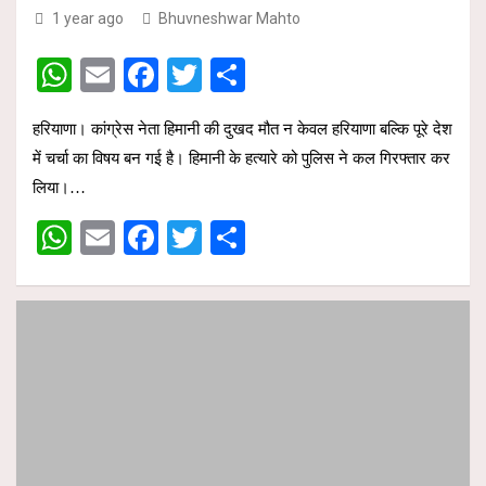
1 year ago
Bhuvneshwar Mahto
W
E
F
T
S
h
m
a
wi
h
हरियाणा। कांग्रेस नेता हिमानी की दुखद मौत न केवल हरियाणा बल्कि पूरे देश
at
ail
ce
tt
ar
में चर्चा का विषय बन गई है। हिमानी के हत्यारे को पुलिस ने कल गिरफ्तार कर
s
b
er
e
लिया।…
A
o
W
E
F
T
S
p
o
h
m
a
wi
h
p
k
at
ail
ce
tt
ar
s
b
er
e
A
o
p
o
p
k