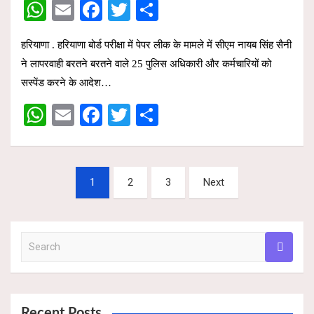
W
E
F
T
S
h
m
a
wi
h
हरियाणा . हरियाणा बोर्ड परीक्षा में पेपर लीक के मामले में सीएम नायब सिंह सैनी
at
ail
ce
tt
ar
ने लापरवाही बरतने बरतने वाले 25 पुलिस अधिकारी और कर्मचारियों को
s
b
er
e
सस्पेंड करने के आदेश…
A
o
W
E
F
T
S
p
o
h
m
a
wi
h
p
k
at
ail
ce
tt
ar
Posts
s
b
er
e
1
2
3
Next
pagination
A
o
p
o
S
p
k
e
a
r
c
Recent Posts