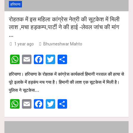
हरियाणा
रोहतक में इस महिला कांग्रेस नेत्री की सूटकेश में मिली
लाश ,मचा हड़कम्प,पार्टी ने की हाई -लेवल जांच की मांग
…
1 year ago
Bhuvneshwar Mahto
W
E
F
T
S
h
m
a
wi
h
हरियाणा। हरियाणा के रोहतक में कांग्रेस कार्यकर्ता हिमानी नरवाल की हत्या से
at
ail
ce
tt
ar
पूरे इलाके में हड़कंप मच गया है। हिमानी की लाश एक सूटकेस में मिली है।
s
b
er
e
पुलिस ने सूटकेस…
A
o
W
E
F
T
S
p
o
h
m
a
wi
h
p
k
at
ail
ce
tt
ar
s
b
er
e