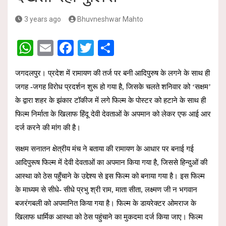
3 years ago
Bhuvneshwar Mahto
W
E
F
T
S
h
m
a
wi
h
जगदलपुर
। प्रदेश में रामायण की तर्ज पर बनी आदिपुरुष के लगने के साथ ही
at
ail
ce
tt
ar
जगह -जगह विरोध प्रदर्शन शुरू हो गया है, जिसके चलते शनिवार को ‘सक्षम’
s
b
er
e
के द्वारा शहर के झंकार टॉकीज में लगे फिल्म के पोस्टर को हटाने के साथ ही
A
o
फिल्म निर्माता के खिलाफ हिंदू देवी देवताओं के अपमान को लेकर एफ आई आर
p
o
दर्ज करने की मांग की है।
p
k
सक्षम सनातन क्षेत्रीय मंच ने बताया की रामायण के आधार पर बनाई गई
आदिपुरूष फिल्म में देवी देवताओं का अपमान किया गया है, जिससे हिन्दुओं की
आस्था को ठेस पहुँचाने के उद्देश्य से इस फिल्म को बनाया गया है। इस फिल्म
के माध्यम से सीधे- सीधे प्रभु श्री राम, माता सीता, लक्ष्मण जी न भगवान
बजरंगबली को अपमानित किया गया है। फिल्म के डायरेक्टर ओमराज के
खिलाफ धार्मिक आस्था को ठेस पहुंचाने का मुकदमा दर्ज किया जाए। फिल्म