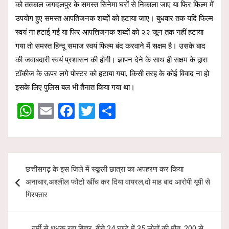
को तत्काल जगदलपुर के समस्त सिनेमा घरों से निकाला जाए या फिर फिल्म में
उपयोग हुए समस्त आपतिजनक शब्दों को हटाया जाए। बुधवार तक यदि फिल्म
स्वयं ना हटाई गई या फिर आपत्तिजनक शब्दों को २२ जून तक नहीं हटाया
गया तो समस्त हिन्दू समाज स्वयं फिल्म बंद करवाने में सक्षम है। उसके बाद
की जवाबदारी स्वयं प्रशासन की होगी। ज्ञापन देने के साथ ही सक्षम के द्वारा
टॉकीज के ऊपर लगे पोस्टर को हटाया गया, किसी तरह के कोई विवाद ना हो
इसके लिए पुलिस बल भी तैनात किया गया था।
W
E
F
T
S
h
m
a
wi
h
at
ail
ce
tt
ar
s
b
er
e
Post
छत्तीसगढ़ के इस जिले में स्कूली छात्रा का अपहरण कर किया
A
o
navigation
अनाचार,अश्लील फोटो खींच कर दिया वायरल,दो माह बाद आरोपी यूपी से
p
o
गिरफ्तार
p
k
गर्मी से धधक रहा बिहार ,बीते 24 घण्टे में 35 लोगों की मौत ,200 से