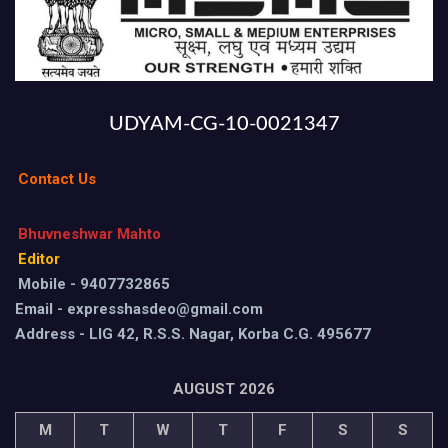
UDYAM-CG-10-0021347
Contact Us
Bhuvneshwar Mahto
Editor
Mobile - 9407732865
Email - expresshasdeo@gmail.com
Address - LIG 42, R.S.S. Nagar, Korba C.G. 495677
AUGUST 2026
M
T
W
T
F
S
S