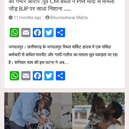
का गंभीर आरोप ,पूर्व CM बघेल ने PM मोदी से मामला
जोड़ BJP पर साधा निशाना …..
11 months ago
Bhuvneshwar Mahto
W
E
F
T
S
h
m
a
wi
h
जगदलपुर। छत्तीसगढ़ के जगदलपुर स्थित सर्किट हाउस में एक संविदा
at
ail
ce
tt
ar
कर्मचारी से कथित मारपीट और गाली-गलौज का मामला तूल पकड़ता जा रहा
s
b
er
e
है। शनिवार शाम की इस घटना ने अब…
A
o
W
E
F
T
S
p
o
h
m
a
wi
h
p
k
at
ail
ce
tt
ar
s
b
er
e
A
o
p
o