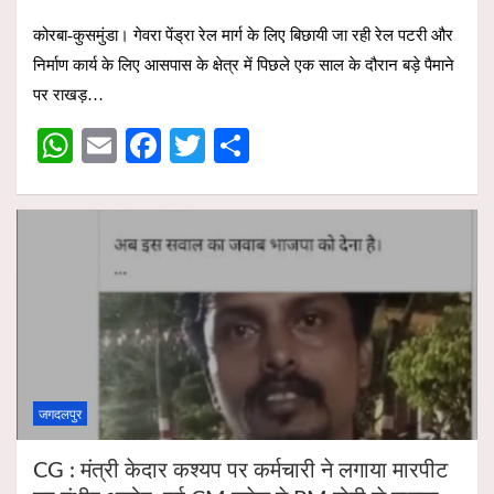
h
m
a
wi
h
कोरबा-कुसमुंडा। गेवरा पेंड्रा रेल मार्ग के लिए बिछायी जा रही रेल पटरी और
at
ail
ce
tt
ar
निर्माण कार्य के लिए आसपास के क्षेत्र में पिछले एक साल के दौरान बड़े पैमाने
s
b
er
e
पर राखड़…
A
o
W
E
F
T
S
p
o
h
m
a
wi
h
p
k
at
ail
ce
tt
ar
s
b
er
e
A
o
p
o
p
k
जगदलपुर
CG : मंत्री केदार कश्यप पर कर्मचारी ने लगाया मारपीट