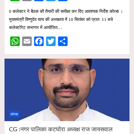
h
m
a
wi
h
0 कलेक्टर ने बैठक की तैयारी की समीक्षा कर दिए आवश्यक निर्देश कोरबा ।
at
ail
ce
tt
ar
मुख्यमंत्री विष्णुदेव साय की अध्यक्षता में 10 सितंबर को प्रातः 11 बजे
s
b
er
e
कलेक्टोरेट सभागार में आयोजित…
A
o
W
E
F
T
S
p
o
h
m
a
wi
h
p
k
at
ail
ce
tt
ar
s
b
er
e
A
o
p
o
p
k
कोरबा
CG :नगर पालिका कटघोरा अध्यक्ष राज जायसवाल