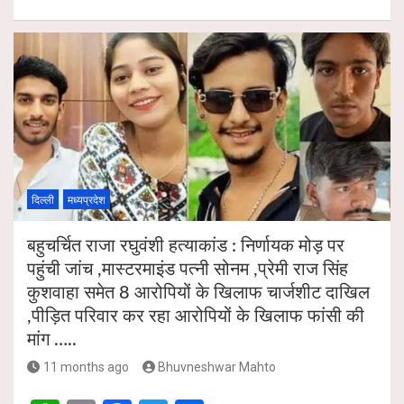
h
m
a
wi
h
p
k
at
ail
ce
tt
ar
s
b
er
e
A
o
p
o
p
k
दिल्ली
मध्यप्रदेश
बहुचर्चित राजा रघुवंशी हत्याकांड : निर्णायक मोड़ पर
पहुंची जांच ,मास्टरमाइंड पत्नी सोनम ,प्रेमी राज सिंह
कुशवाहा समेत 8 आरोपियों के खिलाफ चार्जशीट दाखिल
,पीड़ित परिवार कर रहा आरोपियों के खिलाफ फांसी की
मांग …..
11 months ago
Bhuvneshwar Mahto