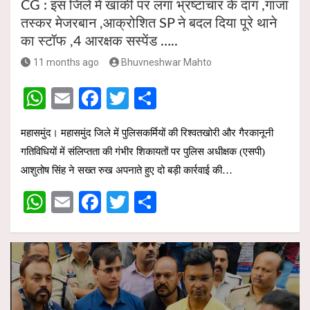
CG : इस जिले में खाकी पर लगा भ्रष्टाचार के दाग ,गांजा
तस्कर मेजरबान ,आक्रोशित SP ने बदल दिया पूरे थाने
का स्टॉफ ,4 आरक्षक सस्पेंड …..
11 months ago
Bhuvneshwar Mahto
W
E
F
T
S
h
m
a
wi
h
महासमुंद। महासमुंद जिले में पुलिसकर्मियों की रिश्वतखोरी और गैरकानूनी
at
ail
ce
tt
ar
गतिविधियों में संलिप्तता की गंभीर शिकायतों पर पुलिस अधीक्षक (एसपी)
s
b
er
e
आशुतोष सिंह ने सख्त रुख अपनाते हुए दो बड़ी कार्रवाई की…
A
o
W
E
F
T
S
p
o
h
m
a
wi
h
p
k
at
ail
ce
tt
ar
s
b
er
e
A
o