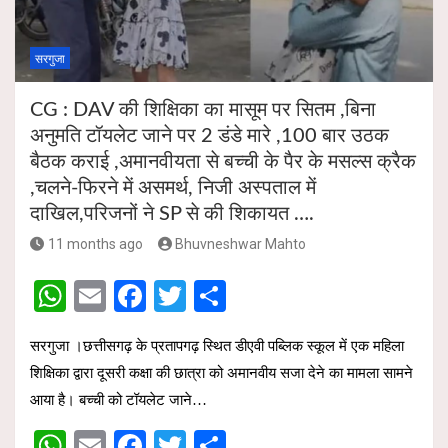
p
k
सरगुजा
CG : DAV की शिक्षिका का मासूम पर सितम ,बिना
अनुमति टॉयलेट जाने पर 2 डंडे मारे ,100 बार उठक
बैठक कराई ,अमानवीयता से बच्ची के पैर के मसल्स क्रैक
,चलने-फिरने में असमर्थ, निजी अस्पताल में
दाखिल,परिजनों ने SP से की शिकायत ….
11 months ago
Bhuvneshwar Mahto
W
E
F
T
S
h
m
a
wi
h
सरगुजा ।छत्तीसगढ़ के प्रतापगढ़ स्थित डीएवी पब्लिक स्कूल में एक महिला
at
ail
ce
tt
ar
शिक्षिका द्वारा दूसरी कक्षा की छात्रा को अमानवीय सजा देने का मामला सामने
s
b
er
e
आया है। बच्ची को टॉयलेट जाने…
A
o
W
E
F
T
S