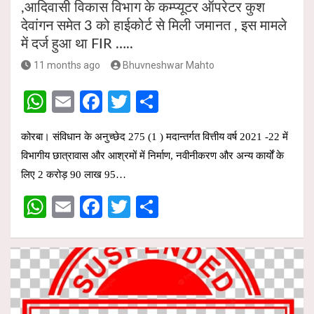
,आदिवासी विकास विभाग के कम्प्यूटर ऑपरेटर कुश
देवांगन समेत 3 को हाईकोर्ट से मिली जमानत , इस मामले
में दर्ज हुआ था FIR …..
11 months ago
Bhuvneshwar Mahto
W
E
F
T
S
h
m
a
wi
h
कोरबा। संविधान के अनुच्छेद 275 (1 ) मदान्तर्गत वित्तीय वर्ष 2021 -22 में
at
ail
ce
tt
ar
विभागीय छात्रावास और आश्रमों में निर्माण, नवीनीकरण और अन्य कार्यों के
s
b
er
e
लिए 2 करोड़ 90 लाख 95…
A
o
W
E
F
T
S
p
o
h
m
a
wi
h
p
k
at
ail
ce
tt
ar
s
b
er
e
A
o