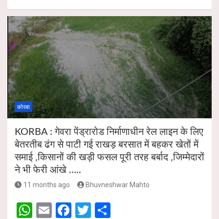
h
m
a
wi
h
p
k
at
ail
ce
tt
ar
s
b
er
e
A
o
p
o
p
k
कोरबा
KORBA : गेवरा पेंड्रारोड निर्माणाधीन रेल लाइन के लिए
बेतरतीब ढंग से पाटी गई राखड़ बरसात में बहकर खेतों में
समाई ,किसानों की खड़ी फसल पूरी तरह बर्बाद ,जिम्मेदारों
ने भी फेरी आंखे …..
11 months ago
Bhuvneshwar Mahto
W
E
F
T
S