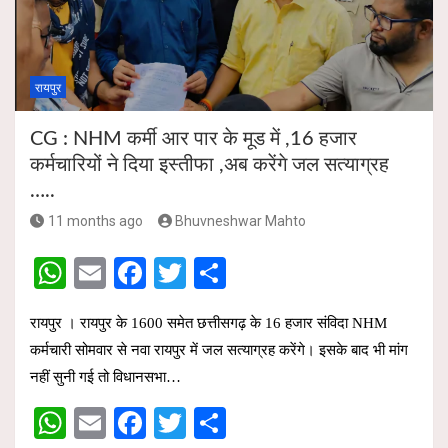
p
o
p
k
रायपुर
CG : NHM कर्मी आर पार के मूड में ,16 हजार
कर्मचारियों ने दिया इस्तीफा ,अब करेंगे जल सत्याग्रह
…..
11 months ago
Bhuvneshwar Mahto
W
E
F
T
S
h
m
a
wi
h
रायपुर । रायपुर के 1600 समेत छत्तीसगढ़ के 16 हजार संविदा NHM
at
ail
ce
tt
ar
कर्मचारी सोमवार से नवा रायपुर में जल सत्याग्रह करेंगे। इसके बाद भी मांग
s
b
er
e
नहीं सुनी गई तो विधानसभा…
A
o
W
E
F
T
S
p
o