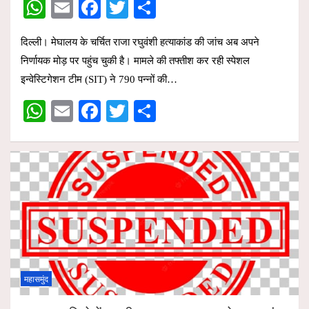
W
E
F
T
S
h
m
a
wi
h
दिल्ली। मेघालय के चर्चित राजा रघुवंशी हत्याकांड की जांच अब अपने
at
ail
ce
tt
ar
निर्णायक मोड़ पर पहुंच चुकी है। मामले की तफ्तीश कर रही स्पेशल
s
b
er
e
इन्वेस्टिगेशन टीम (SIT) ने 790 पन्नों की…
A
o
W
E
F
T
S
p
o
h
m
a
wi
h
p
k
at
ail
ce
tt
ar
s
b
er
e
A
o
p
o
p
k
महासमुंद