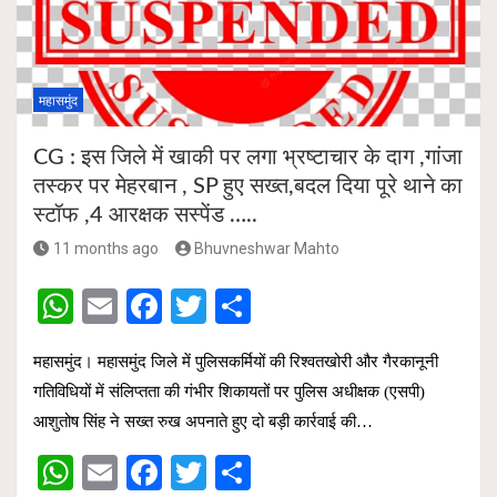
p
o
p
k
महासमुंद
CG : इस जिले में खाकी पर लगा भ्रष्टाचार के दाग ,गांजा
तस्कर पर मेहरबान , SP हुए सख्त,बदल दिया पूरे थाने का
स्टॉफ ,4 आरक्षक सस्पेंड …..
11 months ago
Bhuvneshwar Mahto
W
E
F
T
S
h
m
a
wi
h
महासमुंद। महासमुंद जिले में पुलिसकर्मियों की रिश्वतखोरी और गैरकानूनी
at
ail
ce
tt
ar
गतिविधियों में संलिप्तता की गंभीर शिकायतों पर पुलिस अधीक्षक (एसपी)
s
b
er
e
आशुतोष सिंह ने सख्त रुख अपनाते हुए दो बड़ी कार्रवाई की…
A
o
W
E
F
T
S
p
o