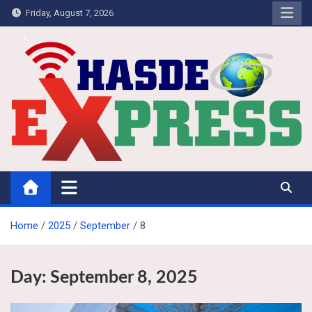
Skip
Friday, August 7, 2026
to
content
Hasdeo Express
Home
2025
September
8
Day:
September 8, 2025