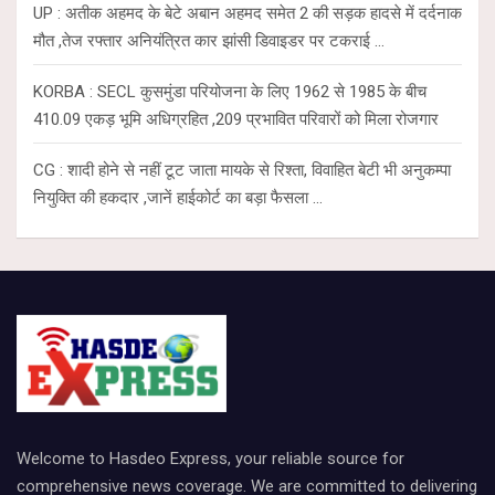
UP : अतीक अहमद के बेटे अबान अहमद समेत 2 की सड़क हादसे में दर्दनाक
मौत ,तेज रफ्तार अनियंत्रित कार झांसी डिवाइडर पर टकराई …
KORBA : SECL कुसमुंडा परियोजना के लिए 1962 से 1985 के बीच
410.09 एकड़ भूमि अधिग्रहित ,209 प्रभावित परिवारों को मिला रोजगार
CG : शादी होने से नहीं टूट जाता मायके से रिश्ता, विवाहित बेटी भी अनुकम्पा
नियुक्ति की हकदार ,जानें हाईकोर्ट का बड़ा फैसला …
Welcome to Hasdeo Express, your reliable source for
comprehensive news coverage. We are committed to delivering