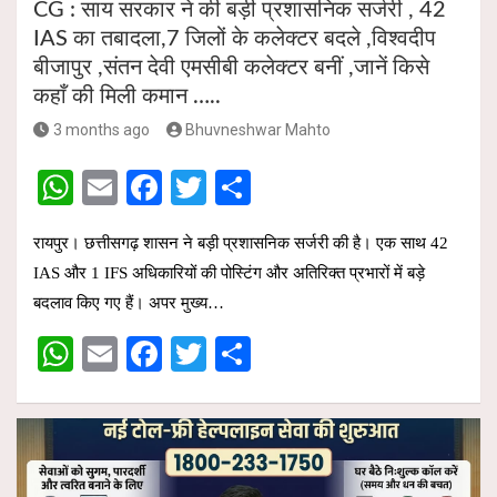
CG : साय सरकार ने की बड़ी प्रशासनिक सर्जरी , 42
IAS का तबादला,7 जिलों के कलेक्टर बदले ,विश्वदीप
बीजापुर ,संतन देवी एमसीबी कलेक्टर बनीं ,जानें किसे
कहाँ की मिली कमान …..
3 months ago
Bhuvneshwar Mahto
W
E
F
T
S
h
m
a
wi
h
रायपुर। छत्तीसगढ़ शासन ने बड़ी प्रशासनिक सर्जरी की है। एक साथ 42
at
ail
ce
tt
ar
IAS और 1 IFS अधिकारियों की पोस्टिंग और अतिरिक्त प्रभारों में बड़े
s
b
er
e
बदलाव किए गए हैं। अपर मुख्य…
A
o
W
E
F
T
S
p
o
h
m
a
wi
h
p
k
at
ail
ce
tt
ar
s
b
er
e
A
o