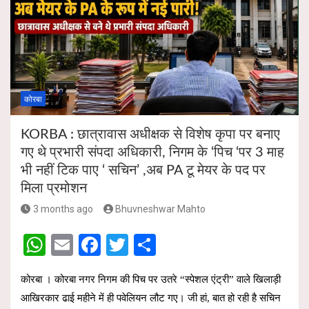
A
o
p
o
p
k
कोरबा
KORBA : छात्रावास अधीक्षक से विशेष कृपा पर बनाए
गए थे प्रभारी संपदा अधिकारी, निगम के ‘पिच ‘पर 3 माह
भी नहीं टिक पाए ‘ सचिन’ ,अब PA टू मेयर के पद पर
मिला प्रमोशन
3 months ago
Bhuvneshwar Mahto
W
E
F
T
S
h
m
a
wi
h
कोरबा । कोरबा नगर निगम की पिच पर उतरे “स्पेशल एंट्री” वाले खिलाड़ी
at
ail
ce
tt
ar
आखिरकार ढाई महीने में ही पवेलियन लौट गए। जी हां, बात हो रही है सचिन