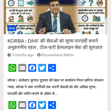
p
o
p
k
कोरबा
KORBA : DMF की सेवाओं को सुगम पारदर्शी बनाने
अनुकरणीय पहल , टोल-फ्री हेल्पलाइन सेवा की शुरुआत
3 months ago
Bhuvneshwar Mahto
W
E
F
T
S
h
m
a
wi
h
कोरबा। कलेक्टर कुणाल दुदावत की पहल पर कार्यालय जिला खनिज संस्थान
at
ail
ce
tt
ar
न्यास, कोरबा ने आम नागरिकों तक अपनी सेवाओं को और अधिक सुगम,
s
b
er
e
पारदर्शी और त्वरित बनाने के उद्देश्य से…
A
o
W
E
F
T
S
p
o