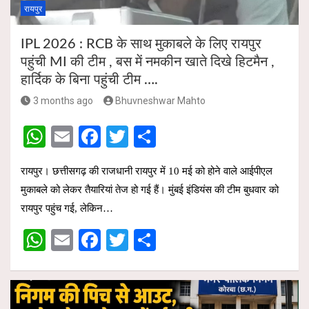
रायपुर
IPL 2026 : RCB के साथ मुकाबले के लिए रायपुर
पहुंची MI की टीम , बस में नमकीन खाते दिखे हिटमैन ,
हार्दिक के बिना पहुंची टीम ….
3 months ago
Bhuvneshwar Mahto
W
E
F
T
S
h
m
a
wi
h
रायपुर। छत्तीसगढ़ की राजधानी रायपुर में 10 मई को होने वाले आईपीएल
at
ail
ce
tt
ar
मुकाबले को लेकर तैयारियां तेज हो गई हैं। मुंबई इंडियंस की टीम बुधवार को
s
b
er
e
रायपुर पहुंच गई, लेकिन…
A
o
W
E
F
T
S
p
o
h
m
a
wi
h
p
k
at
ail
ce
tt
ar
s
b
er
e