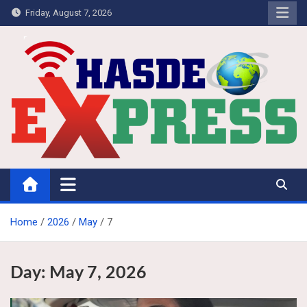
Skip
Friday, August 7, 2026
to
content
Hasdeo Express
Home
2026
May
7
Day:
May 7, 2026