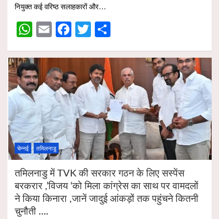
s
b
er
e
नियुक्त कई वरिष्ठ सलाहकारों और…
A
o
W
E
F
T
S
p
o
h
m
a
wi
h
p
k
at
ail
ce
tt
ar
s
b
er
e
A
o
p
o
p
k
चेन्नई
तमिलनाडु
तमिलनाडु में TVK की सरकार गठन के लिए सस्पेंस
बरकरार ,’विजय ‘को मिला कांग्रेस का साथ पर वामदलों
ने किया किनारा ,जानें जादुई आंकड़ों तक पहुंचने कितनी
चुनौती ….