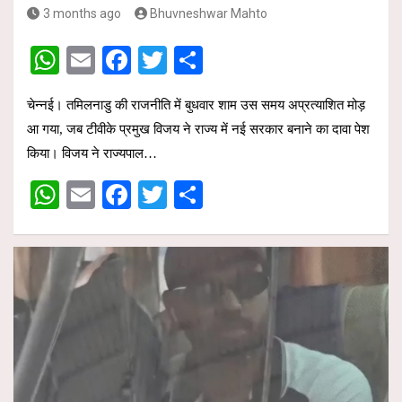
3 months ago
Bhuvneshwar Mahto
W
E
F
T
S
h
m
a
wi
h
चेन्नई। तमिलनाडु की राजनीति में बुधवार शाम उस समय अप्रत्याशित मोड़
at
ail
ce
tt
ar
आ गया, जब टीवीके प्रमुख विजय ने राज्य में नई सरकार बनाने का दावा पेश
s
b
er
e
किया। विजय ने राज्यपाल…
A
o
W
E
F
T
S
p
o
h
m
a
wi
h
p
k
at
ail
ce
tt
ar
s
b
er
e
A
o
p
o
p
k