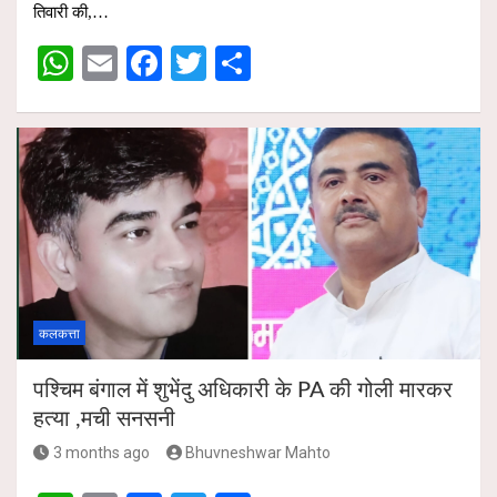
s
b
er
e
तिवारी की,…
A
o
W
E
F
T
S
p
o
h
m
a
wi
h
p
k
at
ail
ce
tt
ar
s
b
er
e
A
o
p
o
p
k
कलकत्ता
पश्चिम बंगाल में शुभेंदु अधिकारी के PA की गोली मारकर
हत्या ,मची सनसनी
3 months ago
Bhuvneshwar Mahto