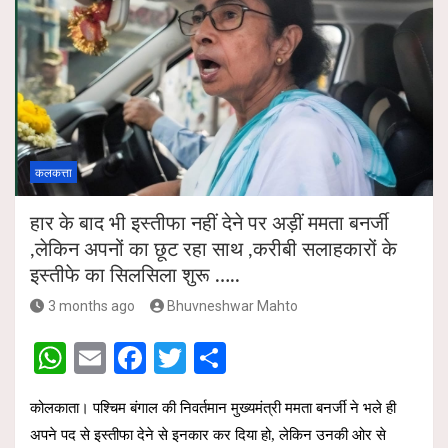
कलकत्ता
हार के बाद भी इस्तीफा नहीं देने पर अड़ीं ममता बनर्जी
,लेकिन अपनों का छूट रहा साथ ,करीबी सलाहकारों के
इस्तीफे का सिलसिला शुरू …..
3 months ago
Bhuvneshwar Mahto
W
E
F
T
S
h
m
a
wi
h
कोलकाता। पश्चिम बंगाल की निवर्तमान मुख्यमंत्री ममता बनर्जी ने भले ही
at
ail
ce
tt
ar
अपने पद से इस्तीफा देने से इनकार कर दिया हो, लेकिन उनकी ओर से