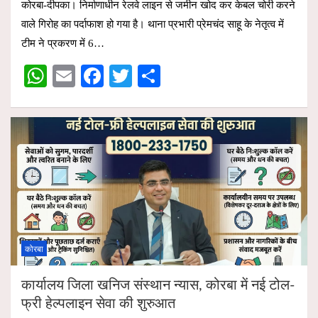
कोरबा-दीपका। निर्माणाधीन रेलवे लाइन से जमीन खोद कर केबल चोरी करने
at
ail
ce
tt
ar
वाले गिरोह का पर्दाफाश हो गया है। थाना प्रभारी प्रेमचंद साहू के नेतृत्व में
s
b
er
e
टीम ने प्रकरण में 6…
A
o
W
E
F
T
S
p
o
h
m
a
wi
h
p
k
at
ail
ce
tt
ar
s
b
er
e
A
o
p
o
p
k
कोरबा
कार्यालय जिला खनिज संस्थान न्यास, कोरबा में नई टोल-
फ्री हेल्पलाइन सेवा की शुरुआत