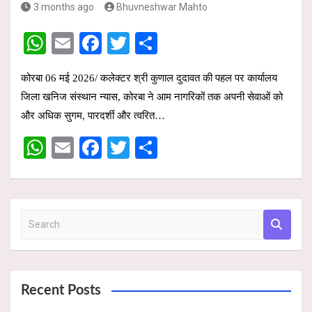
3 months ago
Bhuvneshwar Mahto
W
E
F
T
S
h
m
a
wi
h
कोरबा 06 मई 2026/ कलेक्टर श्री कुणाल दुदावत की पहल पर कार्यालय
at
ail
ce
tt
ar
जिला खनिज संस्थान न्यास, कोरबा ने आम नागरिकों तक अपनी सेवाओं को
s
b
er
e
और अधिक सुगम, पारदर्शी और त्वरित…
A
o
W
E
F
T
S
p
o
h
m
a
wi
h
p
k
at
ail
ce
tt
ar
s
b
er
e
S
A
o
e
p
o
a
r
p
k
c
Recent Posts
h