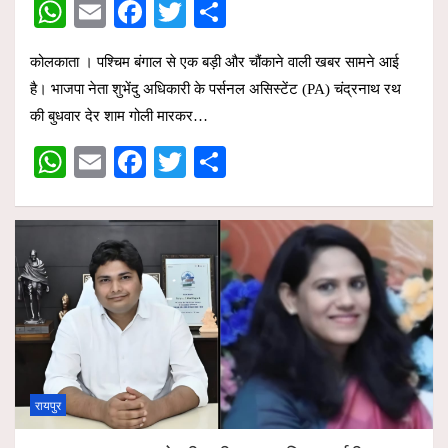
W
E
F
T
S
h
m
a
wi
h
कोलकाता । पश्चिम बंगाल से एक बड़ी और चौंकाने वाली खबर सामने आई
at
ail
ce
tt
ar
है। भाजपा नेता शुभेंदु अधिकारी के पर्सनल असिस्टेंट (PA) चंद्रनाथ रथ
s
b
er
e
की बुधवार देर शाम गोली मारकर…
A
o
W
E
F
T
S
p
o
h
m
a
wi
h
p
k
at
ail
ce
tt
ar
s
b
er
e
A
o
p
o
p
k
रायपुर