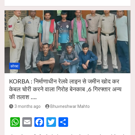
h
m
a
wi
h
p
k
at
ail
ce
tt
ar
s
b
er
e
A
o
p
o
p
k
कोरबा
KORBA : निर्माणाधीन रेलवे लाइन से जमीन खोद कर
केबल चोरी करने वाला गिरोह बेनकाब ,6 गिरफ्तार अन्य
की तलाश ….
3 months ago
Bhuvneshwar Mahto
W
E
F
T
S
h
m
a
wi
h