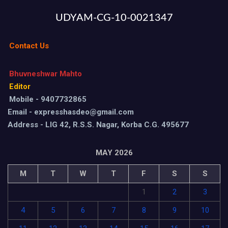
UDYAM-CG-10-0021347
Contact Us
Bhuvneshwar Mahto
Editor
Mobile - 9407732865
Email - expresshasdeo@gmail.com
Address - LIG 42, R.S.S. Nagar, Korba C.G. 495677
MAY 2026
M
T
W
T
F
S
S
1
2
3
4
5
6
7
8
9
10