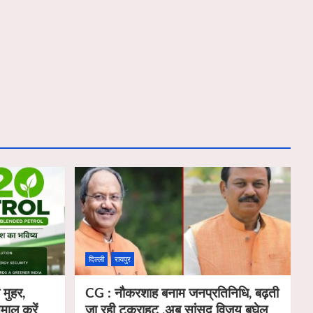
दिल्ली
रायपुर
 मुहर,
CG : नौकरशाह बनाम जनप्रतिनिधि, बढ़ती
ेमाल करें
जा रही टकराहट ,अब सांसद विजय बघेल