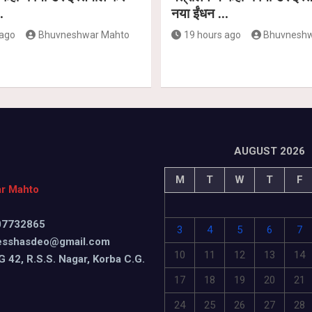
…
नया ईंधन …
 ago
Bhuvneshwar Mahto
19 hours ago
Bhuvneshw
AUGUST 2026
M
T
W
T
F
r Mahto
407732865
3
4
5
6
7
resshasdeo@gmail.com
10
11
12
13
14
G 42, R.S.S. Nagar, Korba C.G.
17
18
19
20
21
24
25
26
27
28