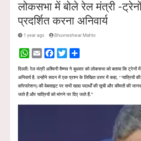
लोकसभा में बोले रेल मंत्री -ट्रेनो
प्रदर्शित करना अनिवार्य
1 year ago
Bhuvneshwar Mahto
W
E
F
T
S
h
m
a
wi
h
दिल्ली: रेल मंत्री अश्विनी वैष्णव ने बुधवार को लोकसभा को बताया कि ट्रेनों 
at
ail
ce
tt
ar
अनिवार्य है. उन्होंने सदन में एक प्रश्न के लिखित उत्तर में कहा, ‘‘यात्रिय
s
b
er
e
कॉरपारेशन) की वेबसाइट पर सभी खाद्य पदार्थों की सूची और कीमतों की जानक
A
o
जाते हैं और यात्रियों को मांगने पर दिए जाते हैं.”
p
o
p
k