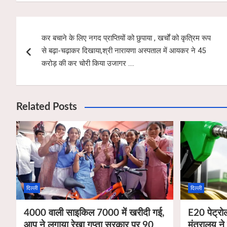
at
ail
ce
tt
ar
s
b
er
e
Post
A
o
कर बचाने के लिए नगद प्राप्तियों को छुपाया , खर्चों को कृत्रिम रूप
navigation
p
o
से बढ़ा-चढ़ाकर दिखाया,श्री नारायणा अस्पताल में आयकर ने 45
p
k
करोड़ की कर चोरी किया उजागर ….
Related Posts
दिल्ली
दिल्ली
4000 वाली साइकिल 7000 में खरीदी गई,
E20 पेट्रोल
आप ने लगाया रेखा गुप्ता सरकार पर 90
मंत्रालय ने