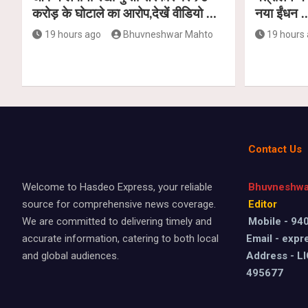
करोड़ के घोटाले का आरोप,देखें वीडियो …
नया ईंधन 
19 hours ago
Bhuvneshwar Mahto
19 hours
Contact Us
Welcome to Hasdeo Express, your reliable
Bhuvneshwa
source for comprehensive news coverage.
Editor
We are committed to delivering timely and
Mobile - 9
accurate information, catering to both local
Email - exp
and global audiences.
Address - LI
495677