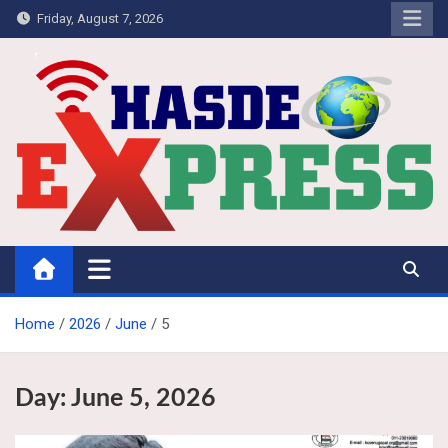
Skip
Friday, August 7, 2026
to
content
Hasdeo Express
Home
2026
June
5
Day:
June 5, 2026