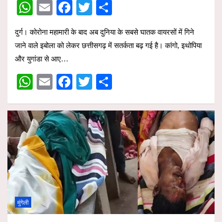
W
E
F
T
S
h
m
a
wi
h
दुर्ग। कोरोना महामारी के बाद अब दुनिया के सबसे घातक वायरसों में गिने
at
ail
ce
tt
ar
जाने वाले इबोला को लेकर छत्तीसगढ़ में सतर्कता बढ़ गई है। कांगो, इथोपिया
s
b
er
e
और युगांडा से आए…
A
o
W
E
F
T
S
p
o
h
m
a
wi
h
p
k
at
ail
ce
tt
ar
s
b
er
e
A
o
p
o
p
k
मुंगेली