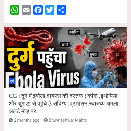
A
o
W
E
F
T
S
p
o
h
m
a
wi
h
p
k
at
ail
ce
tt
ar
s
b
er
e
A
o
p
o
p
k
दुर्ग
CG : दुर्ग में इबोला वायरस की दस्तक ! कांगो ,इथोपिया
और युगांडा से पहुंचे 3 संदिग्ध ,प्रशासन,स्वास्थ्य अमला
अलर्ट मोड़ पर
2 months ago
Bhuvneshwar Mahto