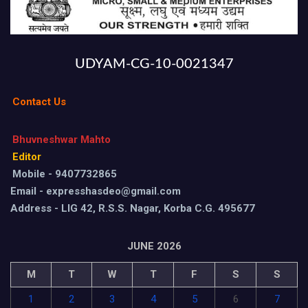
UDYAM-CG-10-0021347
Contact Us
Bhuvneshwar Mahto
Editor
Mobile - 9407732865
Email - expresshasdeo@gmail.com
Address - LIG 42, R.S.S. Nagar, Korba C.G. 495677
JUNE 2026
M
T
W
T
F
S
S
1
2
3
4
5
6
7