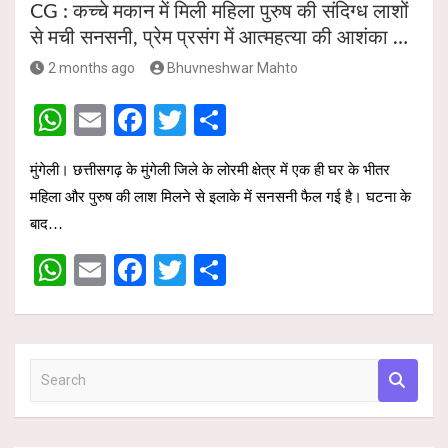
CG : कच्चे मकान में मिली महिला पुरुष की संदिग्ध लाशों
से मची सनसनी, प्रेम प्रसंग में आत्महत्या की आशंका …
2 months ago
Bhuvneshwar Mahto
W
E
F
T
S
h
m
a
wi
h
मुंगेली। छत्तीसगढ़ के मुंगेली जिले के लोरमी क्षेत्र में एक ही घर के भीतर
at
ail
ce
tt
ar
महिला और पुरुष की लाश मिलने से इलाके में सनसनी फैल गई है। घटना के
s
b
er
e
बाद…
A
o
W
E
F
T
S
p
o
h
m
a
wi
h
p
k
at
ail
ce
tt
ar
s
b
er
e
S
A
o
e
p
o
a
r