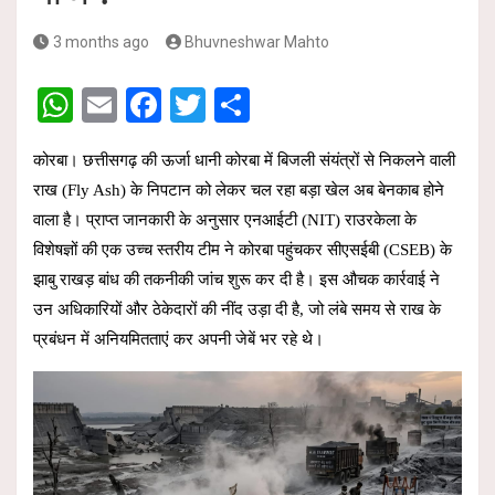
3 months ago
Bhuvneshwar Mahto
W
E
F
T
S
h
m
a
wi
h
कोरबा। छत्तीसगढ़ की ऊर्जा धानी कोरबा में बिजली संयंत्रों से निकलने वाली
at
ail
ce
tt
ar
राख (Fly Ash) के निपटान को लेकर चल रहा बड़ा खेल अब बेनकाब होने
s
b
er
e
वाला है। प्राप्त जानकारी के अनुसार एनआईटी (NIT) राउरकेला के
A
o
विशेषज्ञों की एक उच्च स्तरीय टीम ने कोरबा पहुंचकर सीएसईबी (CSEB) के
p
o
झाबु राखड़ बांध की तकनीकी जांच शुरू कर दी है। इस औचक कार्रवाई ने
p
k
उन अधिकारियों और ठेकेदारों की नींद उड़ा दी है, जो लंबे समय से राख के
प्रबंधन में अनियमितताएं कर अपनी जेबें भर रहे थे।