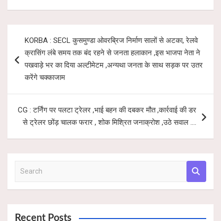
at
ail
ce
tt
ar
s
b
er
e
Post
KORBA : SECL कुसमुण्डा ओवरब्रिज निर्माण सालों से अटका, रेलवे
A
o
navigation
क्रासिंग लंबे समय तक बंद रहने से जनता हलाकान ,इस भाजपा नेता ने
p
o
पखवाड़े भर का दिया अल्टीमेटम ,अन्यथा जनता के साथ सड़क पर उतर
p
k
करेंगे चक्काजाम
CG : टर्निंग पर पलटा ट्रेलर ,भाई बहन की दबकर मौत ,कार्रवाई की डर
से ट्रेलर छोंड़ चालक फरार , शोक मिश्रित जनाक्रोश ,उठे सवाल ….
S
e
a
r
c
Recent Posts