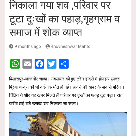
निकाला गया शव ,परिवार पर
टूटा दुःखों का पहाड़,गृहग्राम व
समाज में शोक व्याप्त
9 months ago
Bhuvneshwar Mahto
W
E
F
T
S
h
m
a
wi
h
बिलासपुर-जांजगीर चाम्पा। मंगलवार को हुए ट्रेन हादसे में होनहार छात्रा
at
ail
ce
tt
ar
प्रिया चन्द्रा की भी दर्दनाक मौत हो गई। हादसे की खबर के बाद से परिजन
s
b
er
e
चिंतित थे और यह खबर मिलते ही परिवार पर दुखों का पहाड़ टूट पड़ा। रात
A
o
करीब ढाई बजे उसका शव निकाला जा सका।
p
o
p
k