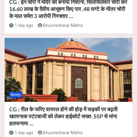
CG : इन चोंरों ने मंदिर को बनाया निशाना, सिलसिलेवार चोरी कर
16.60 लाख के दैवीय आभूषण किए पार ,48 घण्टे के भीतर चोरी
के माल समेत 3 आरोपी गिरफ्तार …
1 day ago
Bhuvneshwar Mahto
बिलासपुर
CG : रील के जरिए वायरल होने की होड़ में सड़कों पर बढ़ती
खतरनाक स्टंटबाजी को लेकर हाईकोर्ट सख्त ,SSP से मांगा
हलफनामा …
1 day ago
Bhuvneshwar Mahto