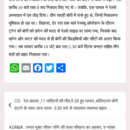
करीब 10 बजे तक 8 शव निकाल लिए गए थे। जबकि, एक घायल ने रेलवे
अस्पताल में दम तोड़ दिया। तीन यात्री बोगी में फंसे हुए थे, जिन्हें निकालना
मुश्किल हो रहा था। लिहाजा, देर रात तक चले रेस्क्यू ऑपरेशन के दौरान
ट्रेन की बोगी को क्रेन की मदद से रेलवे साइड पर लाया गया, जिसके बाद
क्रेन और कटर की मदद से ही बोगी की खिड़कियों और सीटों को अलग किया
गया। तब जाकर करीब 10 घंटे बाद रात 2.30 बजे प्रिया चन्द्रा सहित तीन
शवों को बाहर निकाला गया।
W
E
F
T
S
h
m
a
wi
h
at
ail
ce
tt
ar
s
b
er
e
Post
CG : रेल हादसा ,11 यात्रियों की मौत,ये 20 हुए घायल ,क्षतिग्रस्त बोगी
A
o
navigation
हटाने के साथ आज प्रातः 5.30 बजे से यातायात व्यवस्था बहाल ….
p
o
p
k
KORBA : तनाव मुक्त जीवन जीने की कला सीखना का अवसर, 9 नवंबर