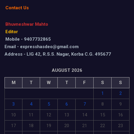
Contact Us
Bhuvneshwar Mahto
Editor
Mobile - 9407732865
Email - expresshasdeo@gmail.com
Address - LIG 42, R.S.S. Nagar, Korba C.G. 495677
AUGUST 2026
M
T
W
T
F
S
S
1
2
3
4
5
6
7
8
9
10
11
12
13
14
15
16
17
18
19
20
21
22
23