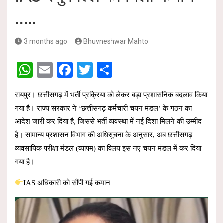
…..
3 months ago
Bhuvneshwar Mahto
W
E
F
T
S
h
m
a
wi
h
रायपुर। छत्तीसगढ़ में भर्ती प्रक्रिया को लेकर बड़ा प्रशासनिक बदलाव किया
at
ail
ce
tt
ar
गया है। राज्य सरकार ने ‘छत्तीसगढ़ कर्मचारी चयन मंडल’ के गठन का
s
b
er
e
आदेश जारी कर दिया है, जिससे भर्ती व्यवस्था में नई दिशा मिलने की उम्मीद
A
o
है। सामान्य प्रशासन विभाग की अधिसूचना के अनुसार, अब छत्तीसगढ़
p
o
व्यवसायिक परीक्षा मंडल (व्यापम) का विलय इस नए चयन मंडल में कर दिया
p
k
गया है।
IAS अधिकारी को सौंपी गई कमान