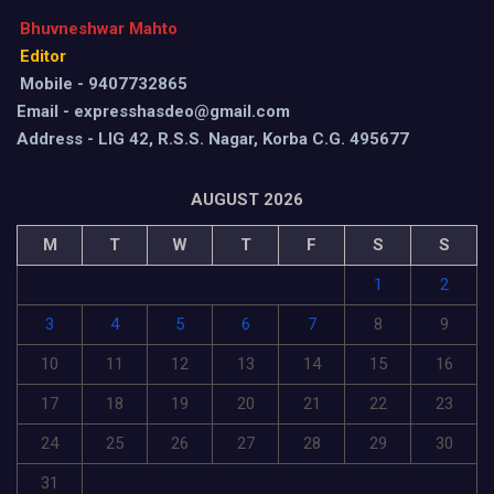
Bhuvneshwar Mahto
Editor
Mobile - 9407732865
Email - expresshasdeo@gmail.com
Address - LIG 42, R.S.S. Nagar, Korba C.G. 495677
AUGUST 2026
M
T
W
T
F
S
S
1
2
3
4
5
6
7
8
9
10
11
12
13
14
15
16
17
18
19
20
21
22
23
24
25
26
27
28
29
30
31