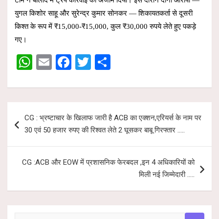
टीम ने बालोद में ट्रैप कार्रवाई को अंजाम दिया। इस दौरान दोनों आरोपी —
युगल किशोर साहू और सुरेन्द्र कुमार सोनकर — शिकायतकर्ता से दूसरी
किश्त के रूप में ₹15,000-₹15,000, कुल ₹30,000 रुपये लेते हुए पकड़े
गए।
W
E
F
T
S
h
m
a
wi
h
at
ail
ce
tt
ar
s
b
er
e
Post
CG : भ्रष्टाचार के खिलाफ जारी है ACB का एक्शन,एरियर्स के नाम पर
A
o
navigation
30 एवं 50 हजार रुपए की रिश्वत लेते 2 घूसकर बाबू गिरफ्तार …..
p
o
p
k
CG :ACB और EOW में प्रशासनिक फेरबदल ,इन 4 अधिकारियों को
मिली नई जिम्मेदारी …..
S