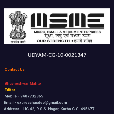
UDYAM-CG-10-0021347
Contact Us
Bhuvneshwar Mahto
Editor
Mobile - 9407732865
Email - expresshasdeo@gmail.com
Address - LIG 42, R.S.S. Nagar, Korba C.G. 495677