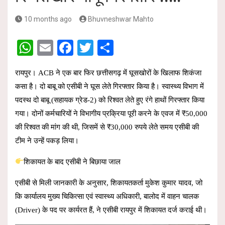
10 months ago
Bhuvneshwar Mahto
W
E
F
T
S
h
m
a
wi
h
रायपुर। ACB ने एक बार फिर छत्तीसगढ़ में घूसखोरों के खिलाफ शिकंजा
at
ail
ce
tt
ar
कसा है। दो बाबू को एसीबी ने घूस लेते गिरफ्तार किया है। स्वास्थ्य विभाग में
s
b
er
e
पदस्थ दो बाबू (सहायक ग्रेड-2) को रिश्वत लेते हुए रंगे हाथों गिरफ्तार किया
A
o
गया। दोनों कर्मचारियों ने विभागीय प्रक्रिया पूरी करने के एवज में ₹50,000
p
o
की रिश्वत की मांग की थी, जिसमें से ₹30,000 रुपये लेते समय एसीबी की
p
k
टीम ने उन्हें पकड़ लिया।
शिकायत के बाद एसीबी ने बिछाया जाल
एसीबी से मिली जानकारी के अनुसार, शिकायतकर्ता मुकेश कुमार यादव, जो
कि कार्यालय मुख्य चिकित्सा एवं स्वास्थ्य अधिकारी, बालोद में वाहन चालक
(Driver) के पद पर कार्यरत हैं, ने एसीबी रायपुर में शिकायत दर्ज कराई थी।